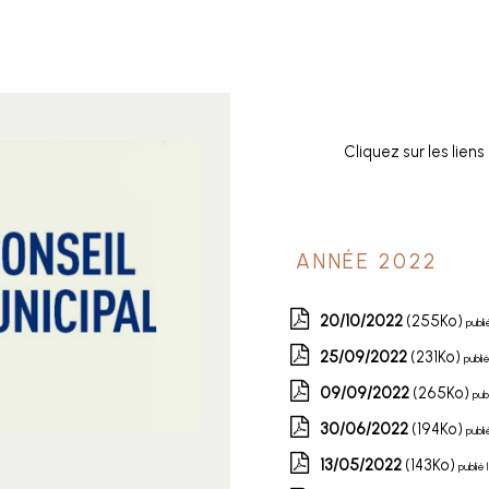
Cliquez sur les lien
Année 2022
20/10/2022
(255Ko)
publi
25/09/2022
(231Ko)
publi
09/09/2022
(265Ko)
pub
30/06/2022
(194Ko)
publi
13/05/2022
(143Ko)
publié 