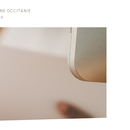
nne Occitanie
26